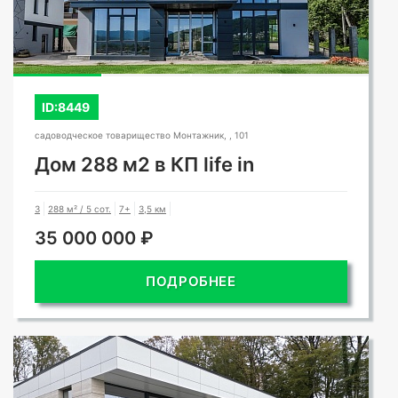
ID:8449
садоводческое товарищество Монтажник, , 101
Дом 288 м2 в КП life in
3
288 м² / 5 сот.
7+
3,5 км
35 000 000 ₽
ПОДРОБНЕЕ