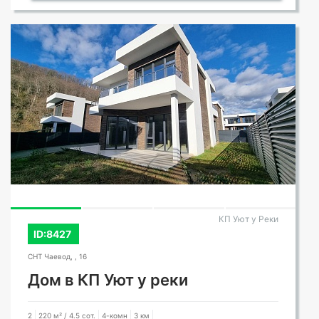
КП Уют у Реки
ID:8427
СНТ Чаевод, , 16
Дом в КП Уют у реки
2
220 м² / 4.5 сот.
4-комн
3 км