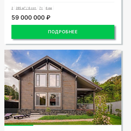
2
285 м² / 6 сот.
7+
6 км
59 000 000 ₽
ПОДРОБНЕЕ