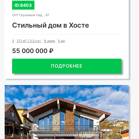
ID:8403
СНТ Грушовый Сад, , 67
Стильный дом в Хосте
3
271 м² / 5.5 сот.
6-комн
5 км
55 000 000 ₽
ПОДРОБНЕЕ