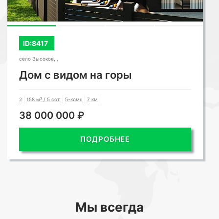
ID:8417
село Высокое, ,
Дом с видом на горы
2
158 м² / 5 сот.
5-комн
7 км
38 000 000 ₽
ПОДРОБНЕЕ
Мы всегда