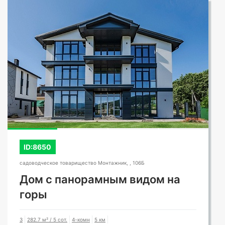
ID:8650
садоводческое товарищество Монтажник, , 106Б
Дом с панорамным видом на
горы
3
282.7 м² / 5 сот.
4-комн
5 км