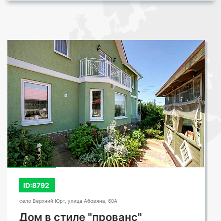
ID:8792
село Верхний Юрт, улица Абовяна, 60А
Дом в стиле "прованс"