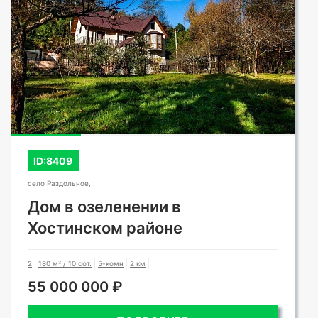
ID:8409
село Раздольное, ,
Дом в озеленении в
Хостинском районе
2
180 м² / 10 сот.
5-комн
2 км
55 000 000 ₽