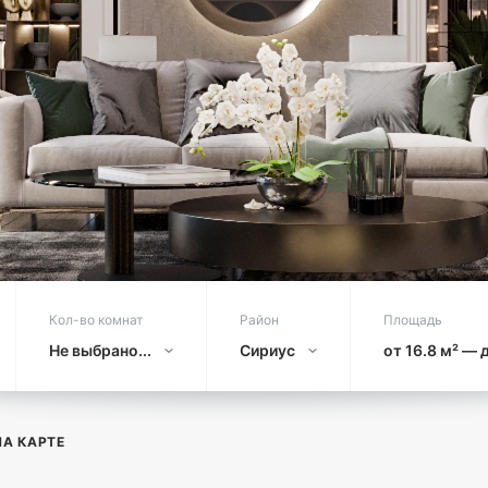
Кол-во комнат
Район
Площадь
Не выбрано...
Сириус
от 16.8 м² — 
ВСЁ
НА КАРТЕ