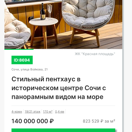
ЖК "Красная площадь"
ID:8694
Сочи, улица Войкова, 21
Стильный пентхаус в
историческом центре Сочи с
панорамным видом на море
4-комн
19/21 этаж
170 м²
0,4 км
140 000 000 ₽
823 529 ₽ за м²