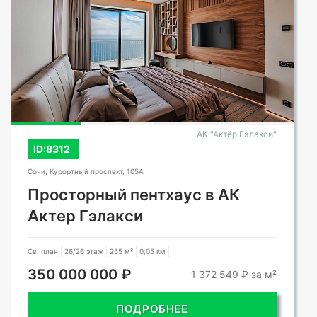
АК "Актёр Гэлакси"
ID:8312
Сочи, Курортный проспект, 105А
Просторный пентхаус в АК
Актер Гэлакси
Св. план
26/26 этаж
255 м²
0,05 км
350 000 000 ₽
1 372 549 ₽ за м²
ПОДРОБНЕЕ