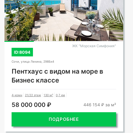
СМОТРЕТЬ ВСЕ ФОТО
ЖК "Морская Симфония"
ID:8094
Сочи, улица Ленина, 298Бк4
Пентхаус с видом на море в
Бизнес классе
4-комн
21/22 этаж
130 м²
0,7 км
58 000 000 ₽
446 154 ₽ за м²
ПОДРОБНЕЕ