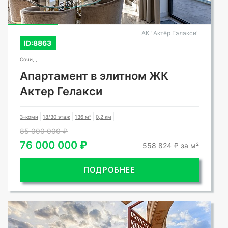
АК "Актёр Гэлакси"
ID:8863
Сочи, ,
Апартамент в элитном ЖК
Актер Гелакси
3-комн
18/30 этаж
136 м²
0,2 км
85 000 000 ₽
76 000 000 ₽
558 824 ₽ за м²
ПОДРОБНЕЕ