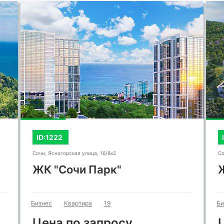
ID:1222
Сочи, Ясногорская улица, 16/8к2
Со
ЖК "Сочи Парк"
Бизнес
Квартира
19
Би
Цена по запросу