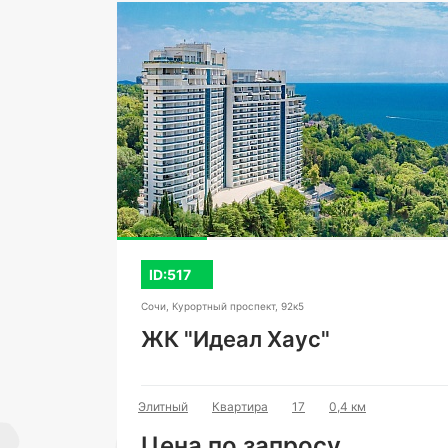
ID:517
Сочи, Курортный проспект, 92к5
ЖК "Идеал Хаус"
Элитный
Квартира
17
0,4 км
Цена по запросу