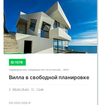
ID:1576
садоводческое товарищество Сутугинское, , 44/4
Вилла в свободной планировке
3
422 м² / 8 сот.
7+
1,2 км
65 000 000 ₽