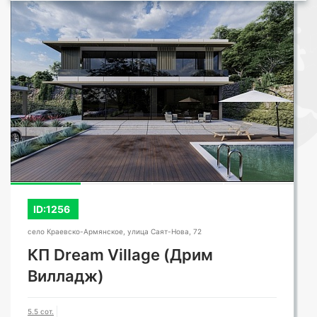
ID:1256
село Краевско-Армянское, улица Саят-Нова, 72
КП Dream Village (Дрим
Вилладж)
5.5 сот.