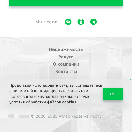
Мы в сети:
Недвижимость
Услуги
О компании
Контакты
Продолжая использовать сайт, вы соглашаетесь
с
политикой конфидециальности сайта
и
/
ОК
Политика конфиденциальности
Пользовательское
пользовательским соглашением,
включая
условия обработки файлов cookies.
/
/
соглашение
ПДН Соглашение
Обратная связь Соглашение
© 2020-2026 Атлас недвижимость