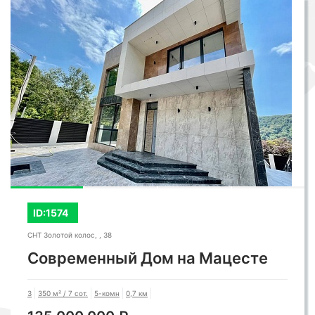
ID:1574
СНТ Золотой колос, , 38
Современный Дом на Мацесте
3
350 м² / 7 сот.
5-комн
0,7 км