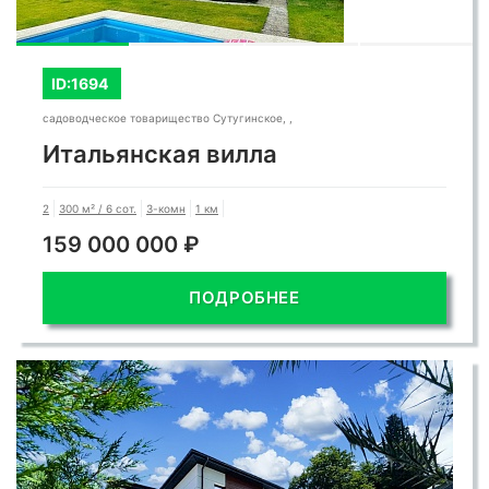
ID:1694
садоводческое товарищество Сутугинское, ,
Итальянская вилла
2
300 м² / 6 сот.
3-комн
1 км
159 000 000 ₽
ПОДРОБНЕЕ