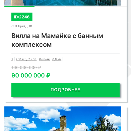
ID:2246
СНТ Бриз, , 10
Вилла на Мамайке с банным
комплексом
2
250 м² / 7 сот.
6-комн
0,8 км
100 000 000 ₽
90 000 000 ₽
ПОДРОБНЕЕ