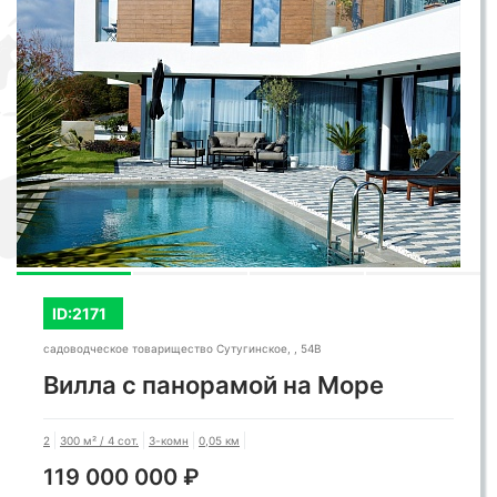
ID:2171
садоводческое товарищество Сутугинское, , 54В
Вилла с панорамой на Море
2
300 м² / 4 сот.
3-комн
0,05 км
119 000 000 ₽