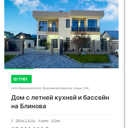
ID:1761
село Верхневесёлое, Ворошиловградская улица, 244
Дом с летней кухней и бассейн
на Блинова
2
288 м² / 8 сот.
4-комн
0,9 км