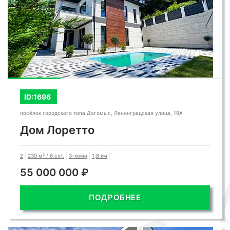
ID:1696
посёлок городского типа Дагомыс, Ленинградская улица, 19А
Дом Лоретто
2
230 м² / 6 сот.
3-комн
1,8 км
55 000 000 ₽
ПОДРОБНЕЕ