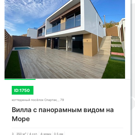
ID:1750
коттеджный посёлок Спартак, , 79
Вилла с панорамным видом на
Море
3
350 м² / 4 сот.
4-комн
0,5 км