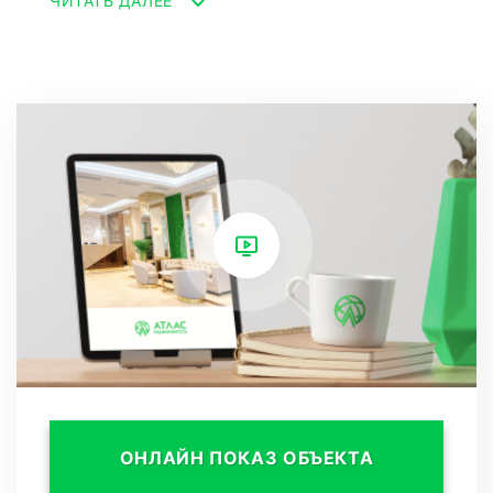
ЧИТАТЬ ДАЛЕЕ
Гараж и детская площадка: В составе этого
дома есть просторный гараж для вашего
автомобиля и детская площадка, где ваши
дети могут безопасно играть и развиваться.
Высококачественные материалы: В процессе
ремонта этого дома были использованы
исключительно высококачественные
материалы, что гарантирует долговечность и
элегантный вид интерьера.
ОНЛАЙН ПОКАЗ ОБЪЕКТА
Исключительные соседи: Насладитесь