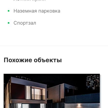
Летняя кухня: Созданная для приема гостей и
Наземная парковка
отличных моментов с семьей и друзьями,
летняя кухня станет вашим любимым местом
Спортзал
для барбекю и вечерних посиделок.
Роскошь и комфорт: Этот дом сочетает в себе
роскошь и комфорт, предлагая вам стильный
Похожие
объекты
и уютный интерьер, а также просторные зоны
отдыха.
Продано
Дополнительная информация:
Закрытая территория: Дом расположен на