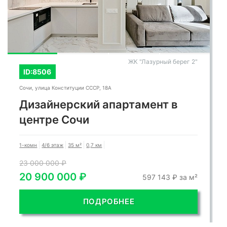
ЖК "Лазурный берег 2"
ID:8506
Сочи, улица Конституции СССР, 18А
Дизайнерский апартамент в
центре Сочи
1-комн
4/6 этаж
35 м²
0,7 км
23 000 000 ₽
20 900 000 ₽
597 143 ₽ за м²
ПОДРОБНЕЕ