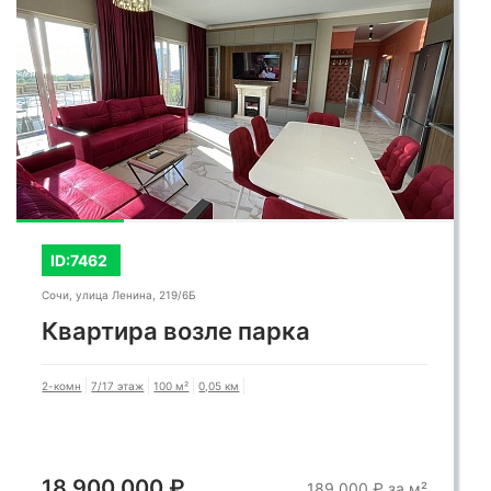
ID:7462
Сочи, улица Ленина, 219/6Б
Квартира возле парка
2-комн
7/17 этаж
100 м²
0,05 км
18 900 000 ₽
189 000 ₽ за м²