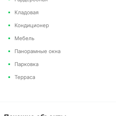
концертным залом «Фестивальный» и
Кладовая
другими знаковыми курортными объектами
Сочи.
Кондиционер
Мебель
Панорамные окна
Парковка
Терраса