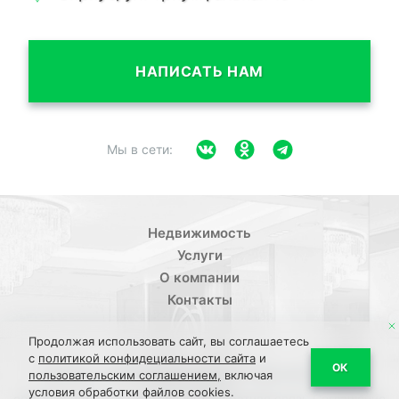
НАПИСАТЬ НАМ
Мы в сети:
Недвижимость
Услуги
О компании
Контакты
Продолжая использовать сайт, вы соглашаетесь
с
политикой конфидециальности сайта
и
/
ОК
Политика конфиденциальности
Пользовательское
пользовательским соглашением,
включая
условия обработки файлов cookies.
/
/
соглашение
ПДН Соглашение
Обратная связь Соглашение