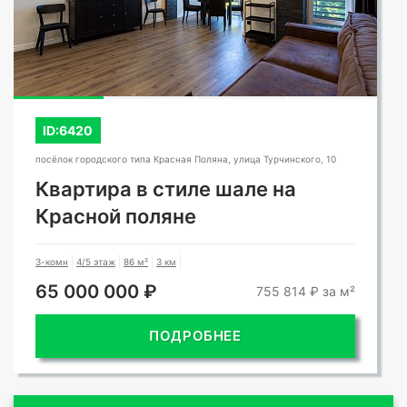
СМОТРЕТЬ ВСЕ ФОТО
ID:6420
посёлок городского типа Красная Поляна, улица Турчинского, 10
Квартира в стиле шале на
Красной поляне
3-комн
4/5 этаж
86 м²
3 км
65 000 000 ₽
755 814 ₽ за м²
ПОДРОБНЕЕ