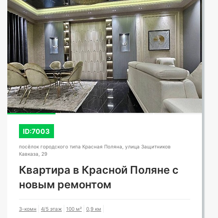
ID:7003
посёлок городского типа Красная Поляна, улица Защитников
Кавказа, 29
Квартира в Красной Поляне с
новым ремонтом
3-комн
4/5 этаж
100 м²
0,9 км