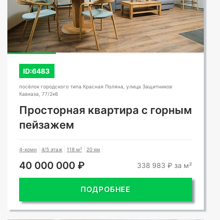
СМОТРЕТЬ ВСЕ ФОТО
ID:6483
посёлок городского типа Красная Поляна, улица Защитников
Кавказа, 77/2к6
Просторная квартира с горным
пейзажем
4-комн
4/5 этаж
118 м²
20 км
40 000 000 ₽
338 983 ₽ за м²
ПОДРОБНЕЕ