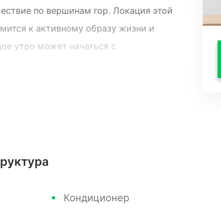
ествие по вершинам гор. Локация этой
емится к активному образу жизни и
ое утро может начаться с
в горы или погрузиться в атмосферу
рогулочной аллеи, разбитой вдоль этой
дой детали: от многочисленных кафе и
ными изысками до бутиков, предлагающих
 близких.
труктура
форта и вдохновения, представьте себе
сферы и уюта. Этот жилой комплекс —
Кондиционер
шума городской суеты. Здесь каждый