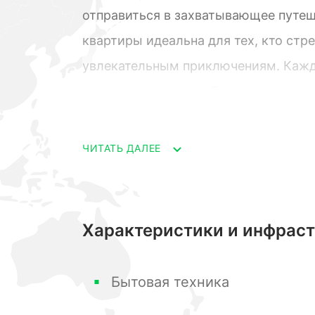
отправиться в захватывающее путеш
квартиры идеальна для тех, кто стр
увлекательным приключениям. Кажд
вдохновляющего выбора: подняться 
городской жизни.
Ваши глаза будут радоваться виду п
ЧИТАТЬ ДАЛЕЕ
живописной локации. Роскошь в каж
ресторанов с изысканными кулинар
уникальные находки для вас и ваших
Характеристики и инфрас
Продолжая путешествие по миру ком
буквально воплощение горной атмо
Бытовая техника
настоящее шале, скрытое вдали от 