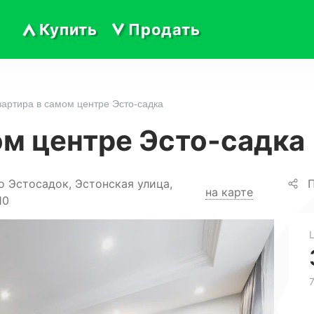
Купить
Продать
вартира в самом центре Эсто-садка
ом центре Эсто-садка
о Эстосадок, Эстонская улица,
П
на карте
10
7