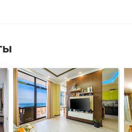
.
вы попадаете в уютное и просторное
привлекает взгляд. Гостиная с кухонной
 для встреч с друзьями и семейных
вают теплоту и уют этого жилища.
ты
вашем доме. Изысканная и уютная, она
ом покоя. И что может быть лучше, чем
аш открытый балкон, чтобы насладиться
ршины? Этот вид становится вашим
м уголком рая, где вы сможете
СМОТРЕТЬ ВСЕ ФОТО
ферой гор и заряжаться энергией природы