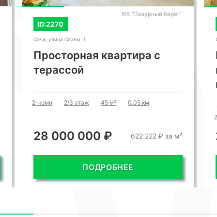
л
ЖК "Лазурный берег"
ID:2270
Сочи, улица Славы, 1
Просторная квартира с
терассой
2-комн
2/3 этаж
45 м²
0,05 км
28 000 000 ₽
²
622 222 ₽ за м²
ПОДРОБНЕЕ