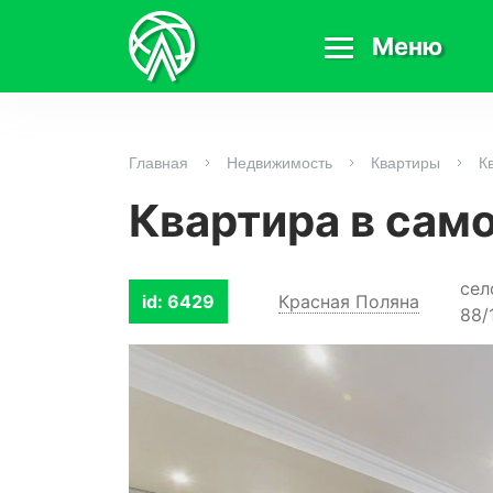
Меню
Главная
Недвижимость
Квартиры
К
Квартира в сам
сел
id: 6429
Красная Поляна
88/