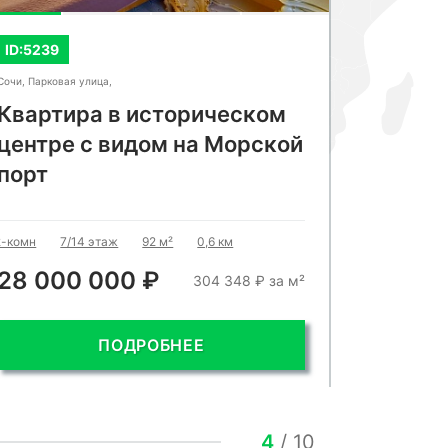
ID:5239
ID:5617
Сочи, Парковая улица,
Сочи, Волжска
Квартира в историческом
Прост
центре с видом на Морской
моря
порт
3-комн
3
2-комн
7/14 этаж
92 м²
0,6 км
28 000 000 ₽
28 00
304 348 ₽ за м²
ПОДРОБНЕЕ
4
/
10