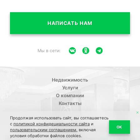
НАПИСАТЬ НАМ
Мы в сети:
Недвижимость
Услуги
О компании
Контакты
Продолжая использовать сайт, вы соглашаетесь
с
политикой конфидециальности сайта
и
/
ОК
Политика конфиденциальности
Пользовательское
пользовательским соглашением,
включая
условия обработки файлов cookies.
/
/
соглашение
ПДН Соглашение
Обратная связь Соглашение