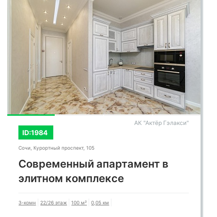
АК "Актёр Гэлакси"
ID:1984
Сочи, Курортный проспект, 105
Современный апартамент в
элитном комплексе
3-комн
22/26 этаж
100 м²
0,05 км