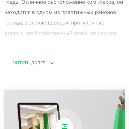
гладь. Отличное расположение комплекса, он
находится в одном из престижных районов
города, зеленые деревья, прогулочные
дороги, свой собственный пляж, со своими
лежаками, зонтиками, кафе и ресторанами,
что может быть еще лучше. Так же на
ЧИТАТЬ ДАЛЕЕ
территории дома, располагается, зона отдыха,
тренажерный зал, спа зона и свой
придомовой бассейн. Отличная развязка и
хорошие подъездные пути.