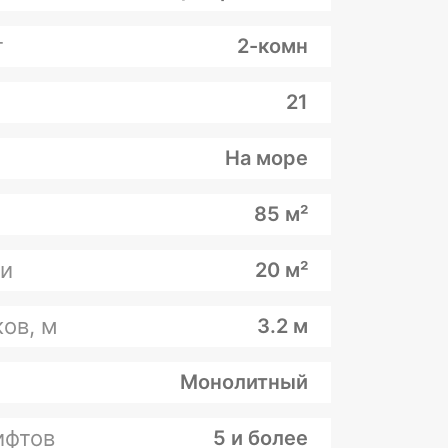
т
2-комн
21
На море
85 м²
и
20 м²
ов, м
3.2 м
Монолитный
ифтов
5 и более