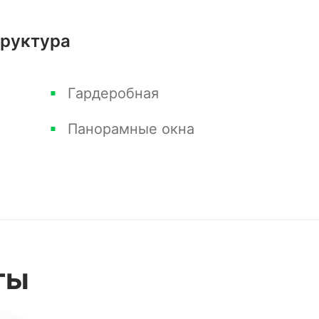
труктура
и эту уникальную квартиру с шикарным
й!
Гардеробная
Панорамные окна
 Ваши вопросы. С уважением Вячеслав!
ты