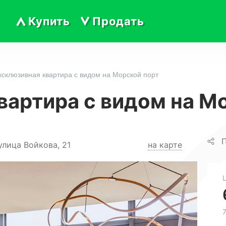
Купить
Продать
ксклюзивная квартира с видом на Морской порт
вартира с видом на М
П
улица Войкова, 21
на карте
7