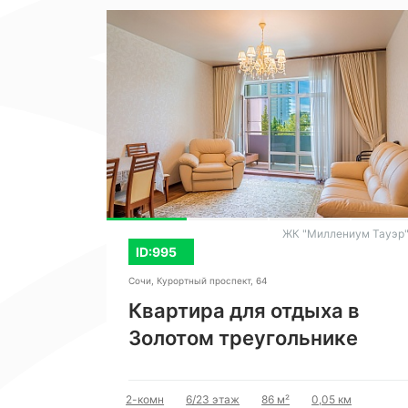
 "Виктория"
ЖК "Миллениум Тауэр
ID:995
Сочи, Курортный проспект, 64
ва и
Квартира для отдыха в
Золотом треугольнике
 км
2-комн
6/23 этаж
86 м²
0,05 км