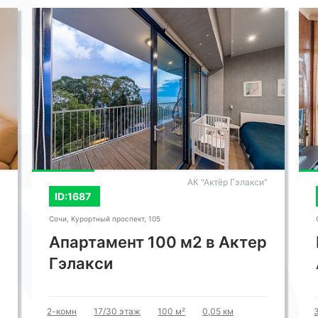
"
АК "Актёр Гэлакси"
ID:1687
Сочи, Курортный проспект, 105
Апартамент 100 м2 в Актер
Гэлакси
2-комн
17/30 этаж
100 м²
0,05 км