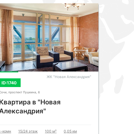
СМОТРЕТЬ ВСЕ ФОТО
СМОТРЕ
ЖК "Новая Александрия"
ID:1740
ID:1747
Сочи, проспект Пушкина, 6
Сочи, Курортн
Квартира в "Новая
Золот
Александрия"
2-комн
5
3-комн
15/24 этаж
100 м²
0,05 км