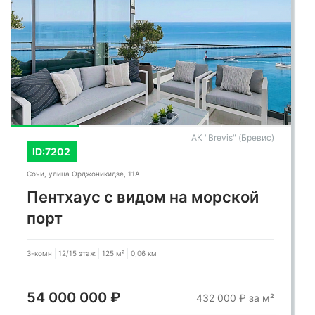
АК "Brevis" (Бревис)
ID:7202
Сочи, улица Орджоникидзе, 11А
Пентхаус с видом на морской
порт
3-комн
12/15 этаж
125 м²
0,06 км
54 000 000 ₽
432 000 ₽ за м²