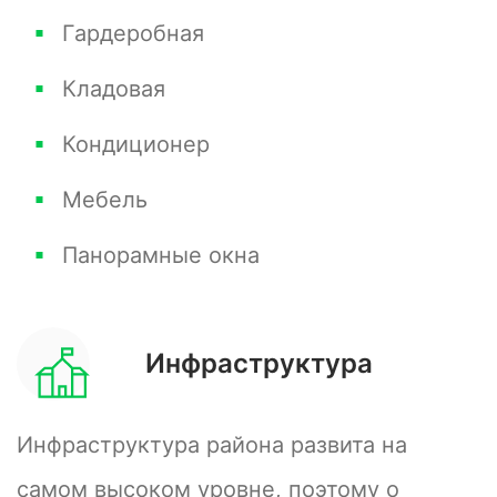
Сочи. Также здесь благоустроены зоны для
Гардеробная
отдыха.
Кладовая
До моря – рукой подать в прямом смысле.
Всего 3 минуты ходьбы отделяет дом от
Кондиционер
набережной. Также буквально по соседству с
Мебель
домом находится главный ботанический сад
Панорамные окна
Сочи – парк «Дендрарий».
Инфраструктура
Инфраструктура района развита на
самом высоком уровне, поэтому о