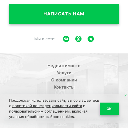
НАПИСАТЬ НАМ
Мы в сети:
Недвижимость
Услуги
О компании
Контакты
Продолжая использовать сайт, вы соглашаетесь
с
политикой конфидециальности сайта
и
/
ОК
Политика конфиденциальности
Пользовательское
пользовательским соглашением,
включая
условия обработки файлов cookies.
/
/
соглашение
ПДН Соглашение
Обратная связь Соглашение