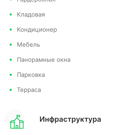
Кладовая
Документы готовы к сделке. Гарантия
юридической чистоты.
Кондиционер
Бесплатная консультация по недвижимости
Мебель
Сириуса и Красной Поляны.
Панорамные окна
Звоните!
Парковка
Терраса
Инфраструктура