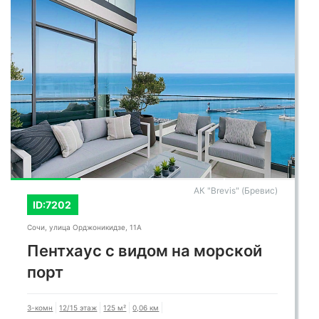
АК "Brevis" (Бревис)
ID:7202
Сочи, улица Орджоникидзе, 11А
Пентхаус с видом на морской
порт
3-комн
12/15 этаж
125 м²
0,06 км