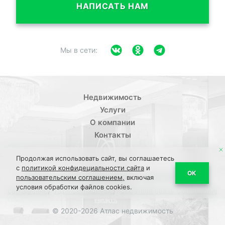
НАПИСАТЬ НАМ
Мы в сети:
Недвижимость
Услуги
О компании
Контакты
Продолжая использовать сайт, вы соглашаетесь
с
политикой конфидециальности сайта
и
/
ОК
Политика конфиденциальности
Пользовательское
пользовательским соглашением,
включая
условия обработки файлов cookies.
/
/
соглашение
ПДН Соглашение
Обратная связь Соглашение
© 2020-2026 Атлас недвижимость