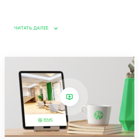
документацией.
ЧИТАТЬ ДАЛЕЕ
Квартира имеет функциональную планировку:
две спальни (одна из них с балконом), кухня с
выходом на уютный балкон, прихожая и
ванная комната.
Дом полностью меблирован и оборудован
стиральной машиной, тремя
кондиционерами, тремя плазменными