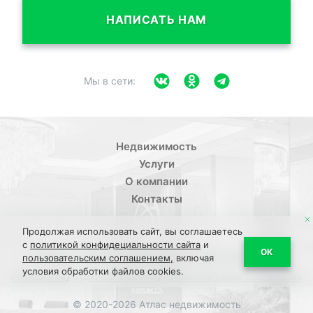
НАПИСАТЬ НАМ
Мы в сети:
Недвижимость
Услуги
О компании
Контакты
Продолжая использовать сайт, вы соглашаетесь
с
политикой конфидециальности сайта
и
/
ОК
Политика конфиденциальности
Пользовательское
пользовательским соглашением,
включая
условия обработки файлов cookies.
/
/
соглашение
ПДН Соглашение
Обратная связь Соглашение
© 2020-2026 Атлас недвижимость