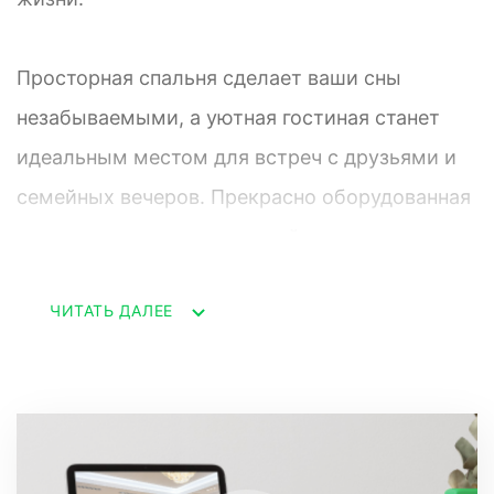
Просторная спальня сделает ваши сны
незабываемыми, а уютная гостиная станет
идеальным местом для встреч с друзьями и
семейных вечеров. Прекрасно оборудованная
кухня станет настоящим райским уголком для
всех любителей готовить вкусные блюда.
ЧИТАТЬ ДАЛЕЕ
Благодаря гардеробной вы сможете удобно
разместить свою одежду и аксессуары.
Выполнен дизайнерский ремонт, который
делался с любовью и