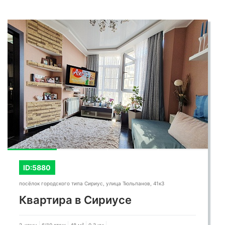
стильным убежищем в суете большого
города.
ID:5880
посёлок городского типа Сириус, улица Тюльпанов, 41к3
Квартира в Сириусе