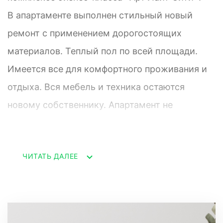
В апартаменте выполнен стильный новый
ремонт с применением дорогостоящих
материалов. Теплый пол по всей площади.
Имеется все для комфортного проживания и
отдыха. Вся мебель и техника остаются
новому собственнику. Апартамент не
сдавался, использовали исключительно для
себя несколько раз в год.
ЧИТАТЬ ДАЛЕЕ
«Арт Лайт Сити» в Сочи является
жемчужиной района Сириус и одним из
лучших апартаментных комплексов на берегу
Черного моря. Его характеризует высокое