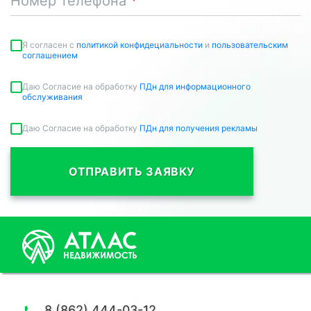
Номер телефона
Я согласен c
политикой конфидециальности
и
пользовательским
соглашением
Даю Согласие на обработку
ПДн для информационного
обслуживания
Даю Согласие на обработку
ПДн для получения рекламы
ОТПРАВИТЬ ЗАЯВКУ
8 (862) 444-03-12