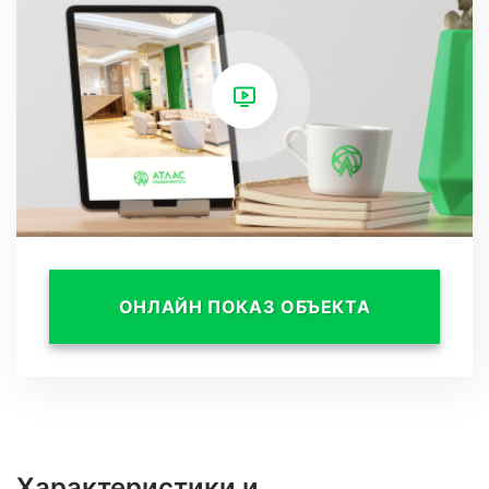
качество апартаментов и выгодное
расположение. От комплекса 200 метров до
Имеретинского пляжа, Олимпийского парка,
всемирно известного горнолыжного курорта
Красная поляна, 15 минут до Аэропорта и
Железнодорожного вокзала, что существенно
увеличивает доходность от сдачи в аренду
апартаментов, а отдых делает максимально
ОНЛАЙН ПОКАЗ ОБЪЕКТА
комфортным.
Характеристики и