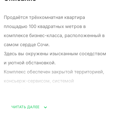
Продаётся трёхкомнатная квартира
площадью 100 квадратных метров в
комплексе бизнес-класса, расположенный в
самом сердце Сочи.
Здесь вы окружены изысканным соседством
и уютной обстановкой.
Комплекс обеспечен закрытой территорией,
консьерж-сервисом, системой
видеонаблюдения и подземным паркингом.
Все необходимое находится буквально в
ЧИТАТЬ ДАЛЕЕ
шаговой доступности: от центральной