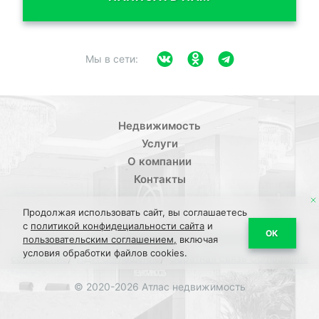
Мы в сети:
Недвижимость
Услуги
О компании
Контакты
Продолжая использовать сайт, вы соглашаетесь
с
политикой конфидециальности сайта
и
/
ОК
Политика конфиденциальности
Пользовательское
пользовательским соглашением,
включая
условия обработки файлов cookies.
/
/
соглашение
ПДН Соглашение
Обратная связь Соглашение
© 2020-2026 Атлас недвижимость