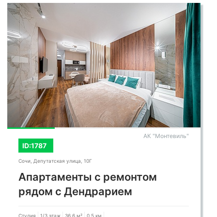
АК "Монтевиль"
ID:1787
Сочи, Депутатская улица, 10Г
Апартаменты с ремонтом
рядом с Дендрарием
Студия
1/3 этаж
36.6 м²
0,5 км