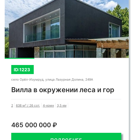
СМОТРЕТЬ ВСЕ ФОТО
ID:1223
село Орёл-Изумруд, улица Лазурная Долина, 249А
Вилла в окружении леса и гор
2
638 м² / 26 сот.
4-комн
3,5 км
465 000 000 ₽