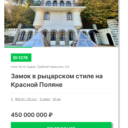
Арфа-Парк
ID:5946
Сириус, Цимлянская улица, 2к9
Вилла Арфа-Парк на Первой
Береговой Линии
3
654 м² / 8 сот.
6-комн
0,05 км
450 000 000 ₽