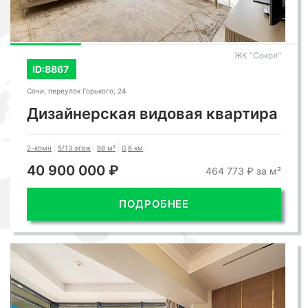
ЖК "Сокол"
ID:8867
Сочи, переулок Горького, 24
Дизайнерская видовая квартира
2-комн
5/13 этаж
88 м²
0,6 км
40 900 000 ₽
464 773 ₽ за м²
ПОДРОБНЕЕ