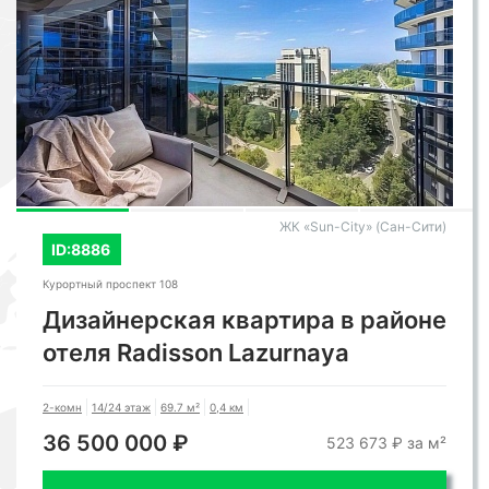
ЖК «Sun-City» (Сан-Сити)
ID:8886
Курортный проспект 108
Дизайнерская квартира в районе
отеля Radisson Lazurnaya
2-комн
14/24 этаж
69.7 м²
0,4 км
36 500 000 ₽
523 673 ₽ за м²