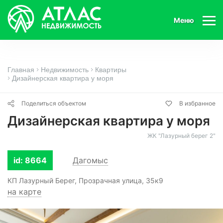
Меню
Главная
Недвижимость
Квартиры
Дизайнерская квартира у моря
Поделиться объектом
В избранное
Дизайнерская квартира у моря
ЖК "Лазурный берег 2"
id: 8664
Дагомыс
КП Лазурный Берег, Прозрачная улица, 35к9
на карте