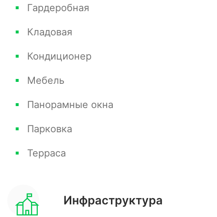
Гардеробная
готовы к сделке.
Кладовая
Кондиционер
Не упустите шанс увидеть все своими
Мебель
глазами! Звоните прямо сейчас, чтобы
согласовать удобное время для просмотра и
Панорамные окна
открыть дверь в свою новую жизнь в
Парковка
"Лазурном береге 2"!
Терраса
Инфраструктура