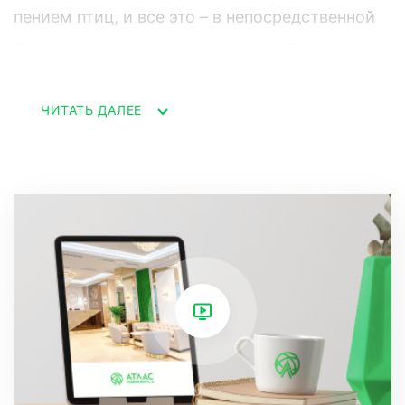
пением птиц, и все это – в непосредственной
близости от динамичного центра Сочи (всего
20 минут езды!).
ЧИТАТЬ ДАЛЕЕ
«Лазурный берег 2» – это самодостаточная
экосистема, где каждая деталь продумана
для вашего удобства: круглосуточная охрана,
подземный паркинг для вашего автомобиля,
современные детские и спортивные площадки
для активного отдыха, лазурные бассейны
для освежающих заплывов, тенистые аллеи