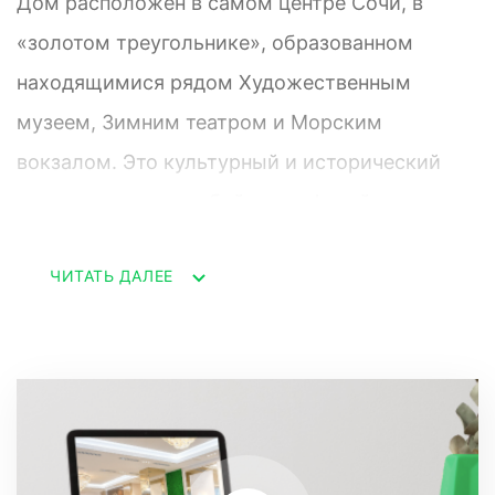
Дом расположен в самом центре Сочи, в
«золотом треугольнике», образованном
находящимися рядом Художественным
музеем, Зимним театром и Морским
вокзалом. Это культурный и исторический
центр города, с особой атмосферой и
архитектурой. Эксклюзивность такого
ЧИТАТЬ ДАЛЕЕ
местоположения обусловлена полным
отсутствием новой жилой недвижимости в
этом районе и делает VERDI уникальным
инвестиционным предложением.
VERDI представляет из себя 4-этажное