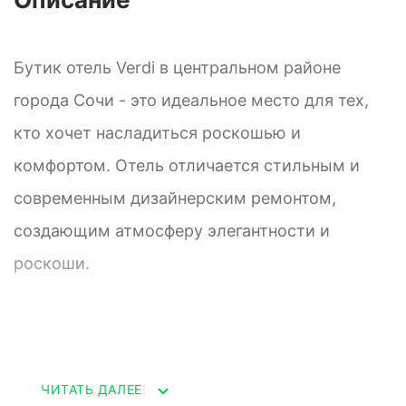
Бутик отель Verdi в центральном районе
города Сочи - это идеальное место для тех,
кто хочет насладиться роскошью и
комфортом. Отель отличается стильным и
современным дизайнерским ремонтом,
создающим атмосферу элегантности и
роскоши.
Апартаменты с невероятно дорогим ремонтом
в бутик отеле Verdi представляют собой
ЧИТАТЬ ДАЛЕЕ
истинное воплощение роскоши и изыска.