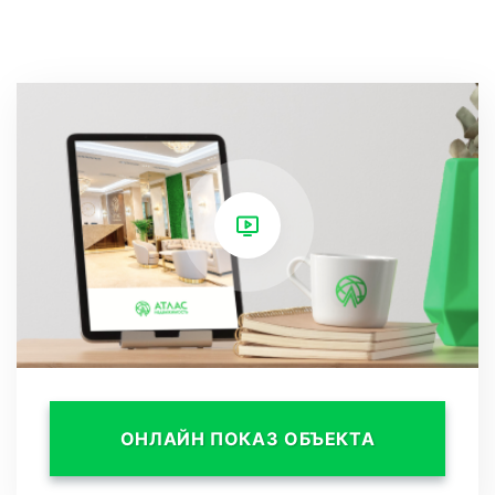
Каждая деталь внутреннего интерьера
выполнена с максимальным вниманием к
деталям и использованием только самых
высококачественных материалов.
При входе в апартаменты гости будут
поражены элегантностью и стильностью
дизайна. Полы покрыты настоящим деревом,
стены отделаны дорогими обоями и панелями
из натурального дерева, а потолки украшены
изысканными карнизами и люстрами. Мебель
ОНЛАЙН ПОКАЗ ОБЪЕКТА
и аксессуары выполнены из драгоценных