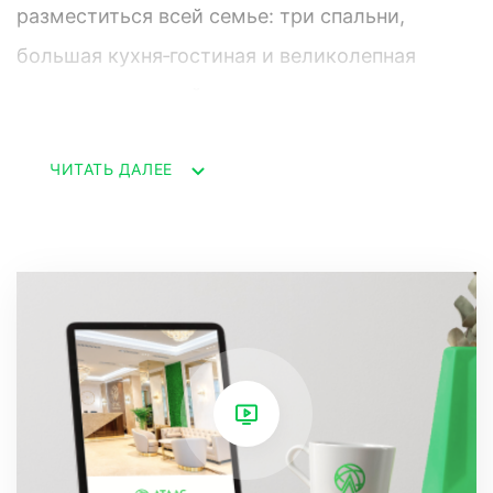
разместиться всей семье: три спальни,
большая кухня‑гостиная и великолепная
терраса, с которой открывается
завораживающий высотный ландшафт города
ЧИТАТЬ ДАЛЕЕ
и моря.
Кухня полностью оборудована бытовой
техникой: варочная панель, микроволновая
печь, вытяжка, холодильник, чайник. В
гостиной уютный диван и телевизор, что
обеспечивает отдыхающим высокий уровень
комфорта. В двух спальнях размещены
двуспальные кровати, третья спальня