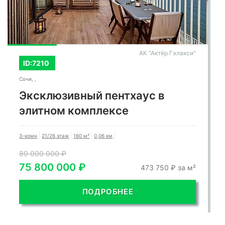
АК "Актёр Гэлакси"
ID:7210
Сочи, ,
Эксклюзивный пентхаус в
элитном комплексе
3-комн
21/26 этаж
160 м²
0,06 км
80 000 000 ₽
75 800 000 ₽
473 750 ₽ за м²
ПОДРОБНЕЕ