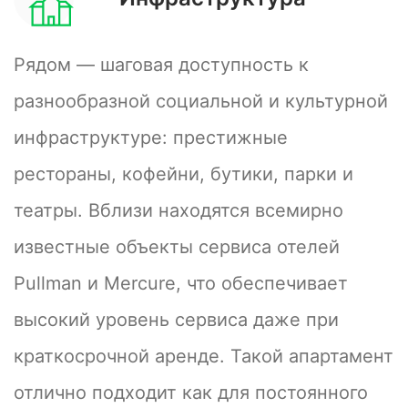
просмотра и консультации по условиям
сделки. Все документы — прозрачны и
Рядом — шаговая доступность к
проверяемы, полный пакет договорных
разнообразной социальной и культурной
условий доступен для ознакомления.
Возможна разумная договорённость при
инфраструктуре: престижные
условии детального рассмотрения реального
рестораны, кофейни, бутики, парки и
покупателя.
театры. Вблизи находятся всемирно
известные объекты сервиса отелей
Pullman и Mercure, что обеспечивает
высокий уровень сервиса даже при
краткосрочной аренде. Такой апартамент
отлично подходит как для постоянного