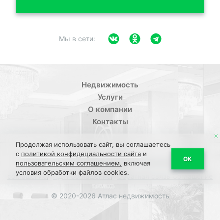
Мы в сети:
Недвижимость
Услуги
О компании
Контакты
Продолжая использовать сайт, вы соглашаетесь
с
политикой конфидециальности сайта
и
/
ОК
Политика конфиденциальности
Пользовательское
пользовательским соглашением,
включая
условия обработки файлов cookies.
/
/
соглашение
ПДН Соглашение
Обратная связь Соглашение
© 2020-2026 Атлас недвижимость