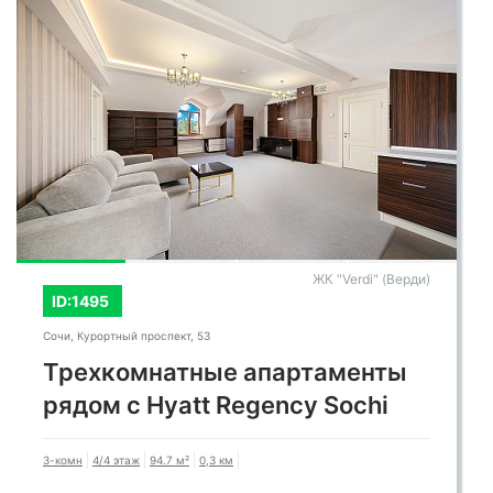
ЖК "Verdi" (Верди)
ID:1495
Сочи, Курортный проспект, 53
Трехкомнатные апартаменты
рядом с Hyatt Regency Sochi
3-комн
4/4 этаж
94.7 м²
0,3 км