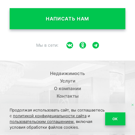
НАПИСАТЬ НАМ
Мы в сети:
Недвижимость
Услуги
О компании
Контакты
Продолжая использовать сайт, вы соглашаетесь
с
политикой конфидециальности сайта
и
/
ОК
Политика конфиденциальности
Пользовательское
пользовательским соглашением,
включая
условия обработки файлов cookies.
/
/
соглашение
ПДН Соглашение
Обратная связь Соглашение