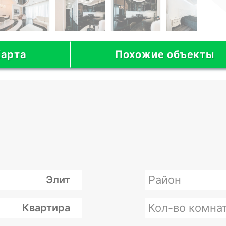
арта
Похожие объекты
Район
Элит
Кол-во комна
Квартира