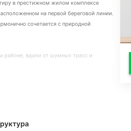
тиру в престижном жилом комплексе
расположенном на первой береговой линии.
армонично сочетается с природной
м районе, вдали от шумных трасс и
живописные пейзажи: с одной стороны —
е в зелени аллеи. Здесь воздух наполнен
 картина.
чные инженерные решения и продуманная
вия для жизни, отдыха и вдохновения.
труктура
круглосуточной охраной, ландшафтным