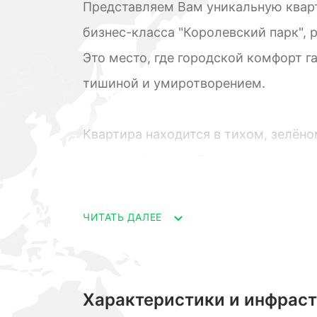
Представляем Вам уникальную квар
бизнес-класса "Королевский парк", 
Это место, где городской комфорт г
тишиной и умиротворением.
Квартира находится в тихом, зелёно
городской суеты. Окна выходят на 
морская гладь, с другой — утопающи
свежестью, а каждый рассвет — как
ЧИТАТЬ ДАЛЕЕ
Современная архитектура, безупре
планировка создают идеальные усло
Характеристики и инфрас
Территория комплекса закрытая, с 