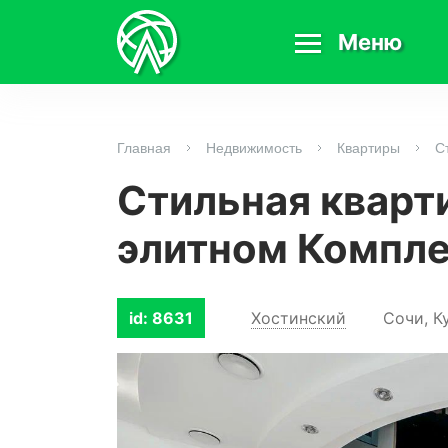
Меню
Главная
Недвижимость
Квартиры
С
Стильная кварти
элитном Компл
id: 8631
Хостинский
Сочи, К