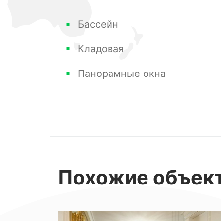
дизайном и прямым выходом к пляж
Бассейн
Кладовая
Это не просто квартира — это стиль
Панорамные окна
Буду рад ответить на все Ваши вопро
Похожие
объек