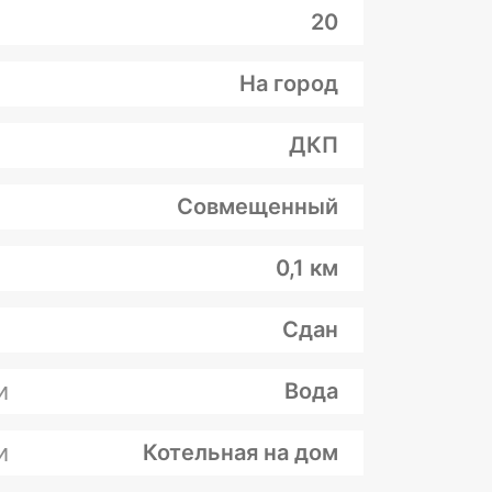
20
На город
ДКП
Совмещенный
0,1 км
Сдан
и
Вода
и
Котельная на дом