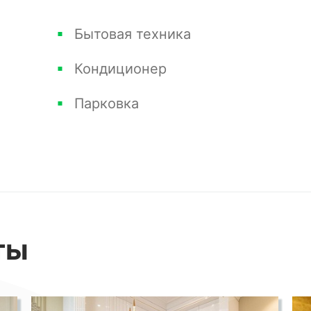
у через свой панорамный лифт.
Бытовая техника
Кондиционер
 жизни у самого моря.
Парковка
сы, Звоните !
ты