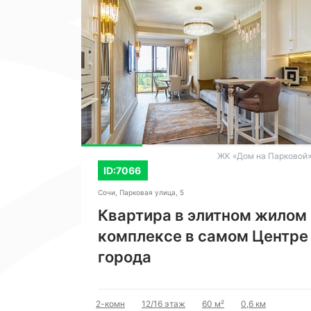
erdi" (Верди)
ЖК «Дом на Парковой
ID:7066
Сочи, Парковая улица, 5
Квартира в элитном жилом
 Hyatt
комплексе в самом Центре
города
км
2-комн
12/16 этаж
60 м²
0,6 км