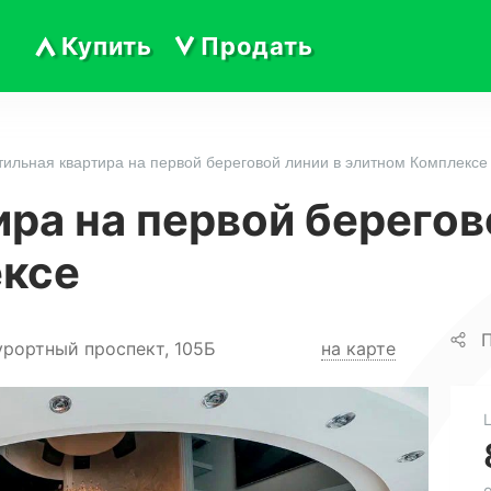
Купить
Продать
тильная квартира на первой береговой линии в элитном Комплексе
ра на первой берегов
ексе
П
урортный проспект, 105Б
на карте