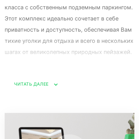
класса с собственным подземным паркингом.
Этот комплекс идеально сочетает в себе
приватность и доступность, обеспечивая Вам
тихие уголки для отдыха и всего в нескольких
шагах от великолепных природных пейзажей.
Всего за пять минут прогулки от вашего
ЧИТАТЬ ДАЛЕЕ
порога открывается мир живописных
прогулок в парке или по главному терренкуру,
который соединяет Красную Поляну и Эсто-
Садок. Живописные виды горной природы
окружают вас, а уютный ресторан с