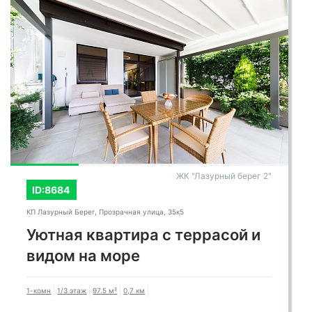
ЖК "Лазурный берег 2"
ID:8684
КП Лазурный Берег, Прозрачная улица, 35к5
Уютная квартира с террасой и
видом на море
1-комн
1/3 этаж
97.5 м²
0,7 км