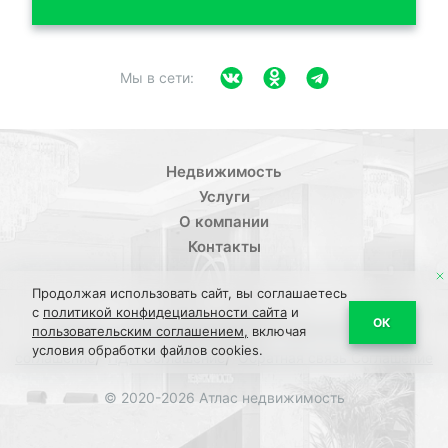
Мы в сети:
Недвижимость
Услуги
О компании
Контакты
Продолжая использовать сайт, вы соглашаетесь
с
политикой конфидециальности сайта
и
/
ОК
Политика конфиденциальности
Пользовательское
пользовательским соглашением,
включая
условия обработки файлов cookies.
/
/
соглашение
ПДН Соглашение
Обратная связь Соглашение
© 2020-2026 Атлас недвижимость