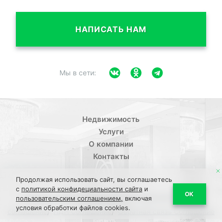
НАПИСАТЬ НАМ
Мы в сети:
Недвижимость
Услуги
О компании
Контакты
Продолжая использовать сайт, вы соглашаетесь
с
политикой конфидециальности сайта
и
/
ОК
Политика конфиденциальности
Пользовательское
пользовательским соглашением,
включая
условия обработки файлов cookies.
/
/
соглашение
ПДН Соглашение
Обратная связь Соглашение