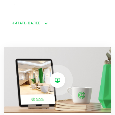
комфорта и роскоши, созданное для
удовлетворения самых взыскательных
ЧИТАТЬ ДАЛЕЕ
вкусов.
Характеристики квартиры:
Расположение: Исторический центр Сочи,
жилой комплекс "Дом на Парковой".Площадь:
Просторная планировка с мастер
спальней.Кухня-гостиная: Современная кухня,
объединенная с уютной гостиной, создает
идеальное пространство для семейных
посиделок и приемов гостей.Санузел:
Стильный и функциональный совмещенный