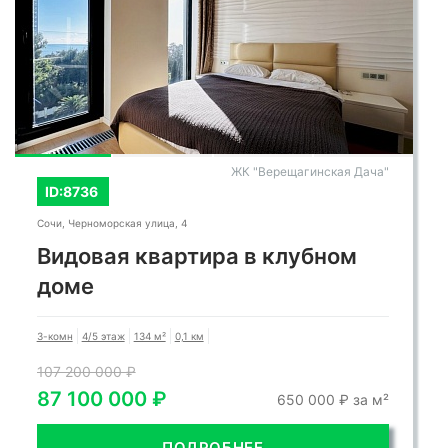
СМОТРЕТЬ ВСЕ ФОТО
СМОТРЕТЬ ВСЕ ФОТО
ЖК "Верещагинская Дача"
ID:8736
Сочи, Черноморская улица, 4
Видовая квартира в клубном
доме
3-комн
4/5 этаж
134 м²
0,1 км
107 200 000 ₽
87 100 000 ₽
650 000 ₽ за м²
ПОДРОБНЕЕ