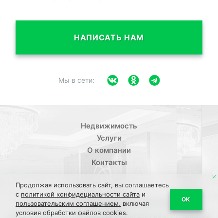
НАПИСАТЬ НАМ
Мы в сети:
Недвижимость
Услуги
О компании
Контакты
Продолжая использовать сайт, вы соглашаетесь
с
политикой конфидециальности сайта
и
/
ОК
Политика конфиденциальности
Пользовательское
пользовательским соглашением,
включая
условия обработки файлов cookies.
/
/
соглашение
ПДН Соглашение
Обратная связь Соглашение