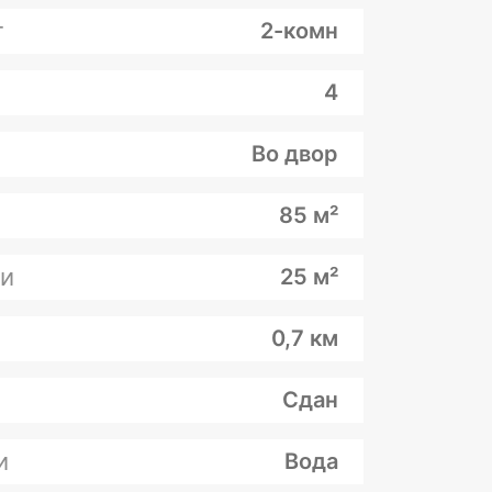
т
2-комн
4
Во двор
85 м²
и
25 м²
0,7 км
Сдан
и
Вода