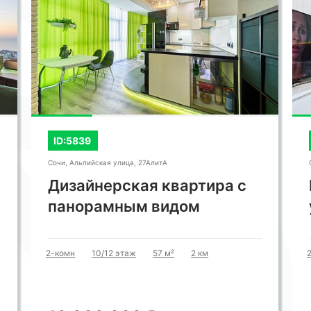
"
ID:5839
Сочи, Альпийская улица, 27АлитА
Дизайнерская квартира с
панорамным видом
2-комн
10/12 этаж
57 м²
2 км