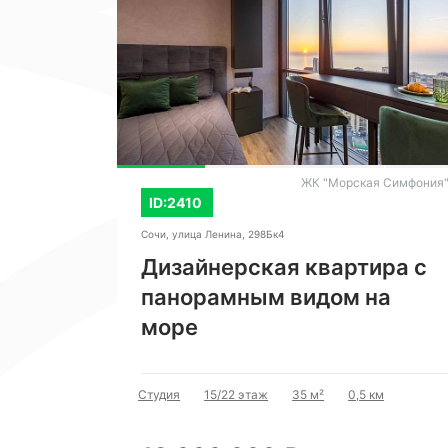
ЖК "Морская Симфония
ID:2410
Сочи, улица Ленина, 298Бк4
тира в
Дизайнерская квартира с
панорамным видом на
море
Студия
15/22 этаж
35 м²
0,5 км