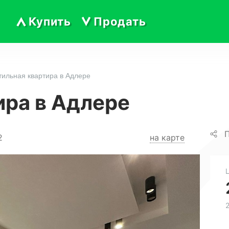
Купить
Продать
тильная квартира в Адлере
ира в Адлере
П
2
на карте
2