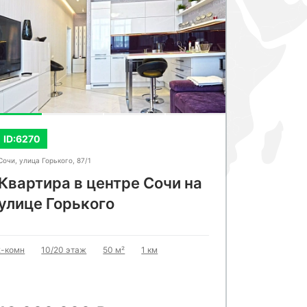
СМОТРЕТЬ ВСЕ ФОТО
СМОТРЕ
ID:6270
ID:6336
Сочи, улица Горького, 87/1
Сочи, Пластун
Квартира в центре Сочи на
Стильн
улице Горького
Центр
2-комн
10/20 этаж
50 м²
1 км
3-комн
5