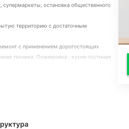
, супермаркеты, остановка общественного
рытую территорию с достаточным
 ремонт с применением дорогостоящих
нная техника. Планировка : кухня-гостиная
рдеробная, совмещенный санузел.
труктура