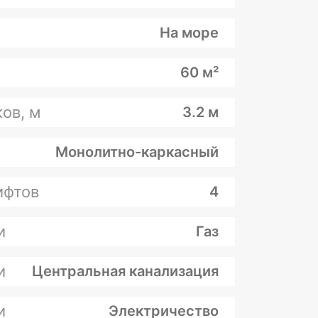
На море
60 м²
ов, м
3.2 м
Монолитно-каркасный
ифтов
4
и
Газ
и
Центральная канализация
и
Электричество