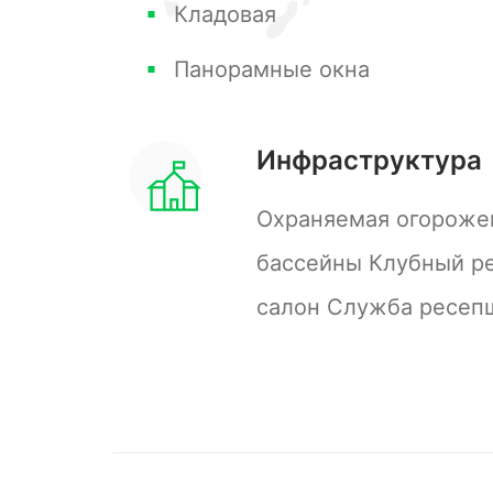
Кладовая
находятся прикроватные тумбочки 
предметом. Интерьер комнаты выпол
Панорамные окна
преимущественно в белом и светлом
умиротворенную атмосферу. Стены
Инфраструктура
обоями, а с потолка висит изысканн
установлены большие окна с легким
Охраняемая огороже
на балкон с видом на уличную зону.
бассейны Клубный ре
с стулом и небольшой телевизор, ус
салон Служба ресеп
Пол выполнен из светлого дерева, ч
общему впечатлению. Эта спальня с
спокойный отдых, а также предлагае
балконные окна.