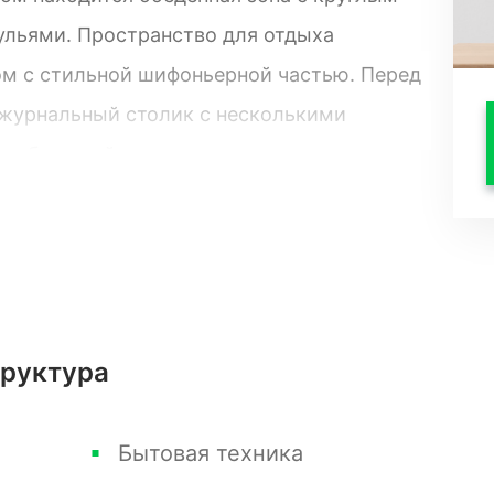
ульями. Пространство для отдыха
 с стильной шифоньерной частью. Перед
журнальный столик с несколькими
тся большой горшок с растением,
т, а на левой стене висит огромные
вой установлена изысканная люстра,
комнаты и улучшающий освещение. Пол
на украшены деликатными светлыми
окно и пропускающими естественный
труктура
элегантную и хорошо освещенную
наты стоит большая кровать с покрытым
Бытовая техника
ельным бельем. С обеих сторон кровати