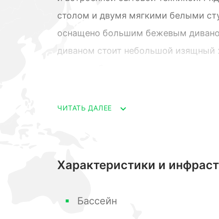
столом и двумя мягкими белыми ст
оснащено большим бежевым диваном
диваном стоит небольшой изящный 
книгами. Справа от комнаты находи
придающим интерьеру зеленый акцен
золотисто-рамочные часы. Над голо
ЧИТАТЬ ДАЛЕЕ
создающая роскошное настроение 
выполнен из светлого дерева, а ок
шторами, прикрывающими большое 
Характеристики и инфрас
свет.Предлагаем вашему вниманию 
современную спальню. В центре ком
Бассейн
головным устройством и серым пост