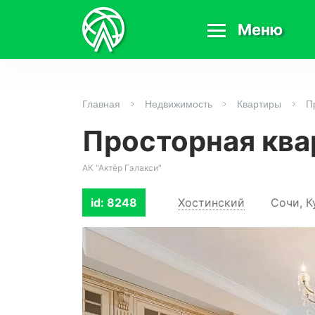
Меню
Главная
Недвижимость
Квартиры
П
Просторная ква
АК "Актёр Гэлакси"
id: 8248
Хостинский
Сочи, К