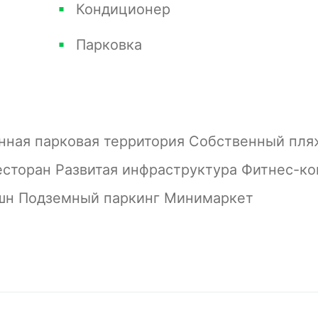
Кондиционер
с лампами и небольшим декоративным
нен в мягких нейтральных тонах,
Парковка
 бежевом, что придает ей спокойную и
 украшены ненавязчивым цветочным
ая люстра. На одной стороне комнаты
и и более плотными занавесками, ведущие
нная парковая территория Собственный пля
 Рядом с окном находится письменный стол
сторан Развитая инфраструктура Фитнес-ко
тановленный на стене напротив кровати.
шн Подземный паркинг Минимаркет
то добавляет воздушности и чистоты
оздана для того чтобы обеспечить уютный и
т прекрасный вид на уличную зону через