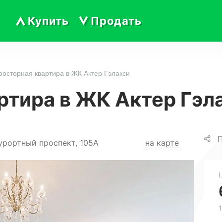
Купить
Продать
росторная квартира в ЖК Актер Гэлакси
ртира в ЖК Актер Гэл
П
урортный проспект, 105А
на карте
1