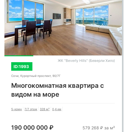
ЖК "Миллениум Тауэр"
ID:6322
Сочи, Гагринская улица, 10
Дизайнерская квартира в
Миллениум Тауэр
5-комн
4/23 этаж
180 м²
0,05 км
190 000 000 ₽
1 055 556 ₽ за м²