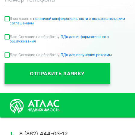
Я согласен c
политикой конфидециальности
и
пользовательским
соглашением
Даю Согласие на обработку
ПДн для информационного
обслуживания
Даю Согласие на обработку
ПДн для получения рекламы
ОТПРАВИТЬ ЗАЯВКУ
8 (862) 444-03-12