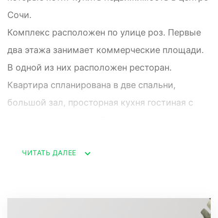
Сочи.
Комплекс расположен по улице роз. Первые
два этажа занимает коммерческие площади.
В одной из них расположен ресторан.
Квартира спланирована в две спальни,
большой зал, просторная кухня гостиная с
выходом на террасу. В квартире выполнен
дизайнерский ремонт, из материала
ЧИТАТЬ ДАЛЕЕ
привезённого из Европы. В комнатах
установлена мебель привезённая из Италии.
Территория комплекса огорожен. Ведется
видео наблюдение.