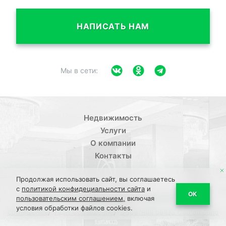
НАПИСАТЬ НАМ
Мы в сети:
Недвижимость
Услуги
О компании
Контакты
Продолжая использовать сайт, вы соглашаетесь
с
политикой конфидециальности сайта
и
/
ОК
Политика конфиденциальности
Пользовательское
пользовательским соглашением,
включая
условия обработки файлов cookies.
/
/
соглашение
ПДН Соглашение
Обратная связь Соглашение