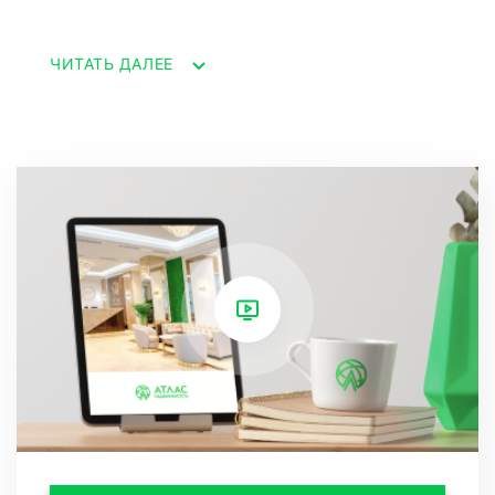
столовая с потрясающим видом на закат.
ЧИТАТЬ ДАЛЕЕ
Для обеспечения комфортной температуры в
помещении установлена система
кондиционирования DAIKIN, а также газовый
котел WOLF. Кухонная техника SMEG
(холодильник, стиральная и посудомоечные
машины, плита, духовка, вытяжка) является
частью продажи.
В квартире также есть резная мебель из
массива дерева и матрасы с памятью формы.