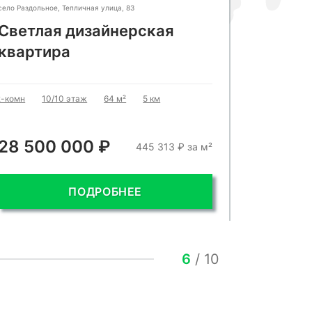
село Раздольное, Тепличная улица, 83
Сочи, Учитель
Светлая дизайнерская
Апарта
квартира
2-комн
5
2-комн
10/10 этаж
64 м²
5 км
28 500 000 ₽
28 90
445 313 ₽ за м²
ПОДРОБНЕЕ
6
/
10