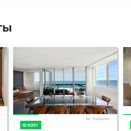
ы. - Фитнес-центры и салоны красоты. -
ха. Отличная транспортная доступность
ты
я до любой точки города.
ма находятся остановки общественного
сть приобрести роскошную эксклюзивную
-класса "Роз Дель Мар"!
егантной жизни в окружении лучших.
АК "SanRemo"
ID:6351