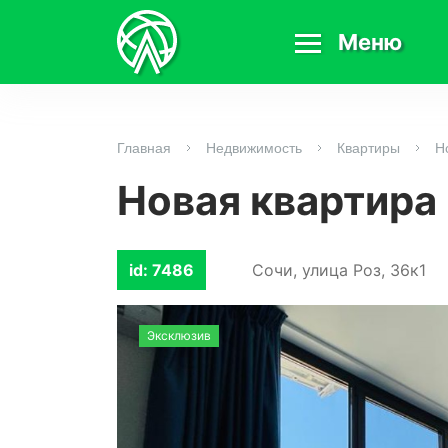
Меню
Главная
Недвижимость
Квартиры
Н
Новая квартира 
id: 7486
Сочи, улица Роз, 36к1
Эксклюзив