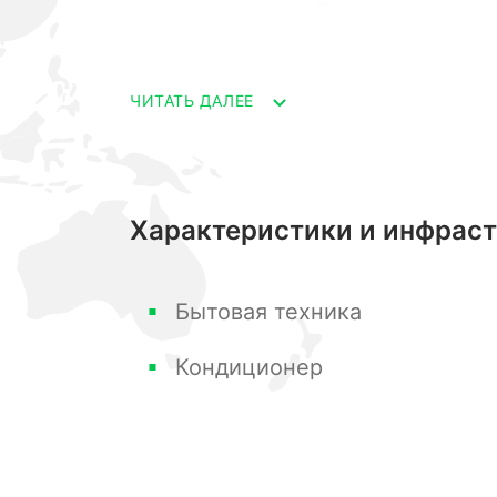
микроклимат в любое время года.
- Дизайнерские люстры из Испании 
неповторимый вид.
ЧИТАТЬ ДАЛЕЕ
- Раздвижной диван и кресло позвол
гостевое место. - Установлена сист
дополнительную безопасность.
Характеристики и инфрас
- Вместительный гардероб с продум
удобно разместить все необходимые
Бытовая техника
собственного проживания, пользовал
Кондиционер
сдавалась. Это гарантирует идеальн
либо недостатков. Квартира распол
инфраструктурой.
В шаговой доступности находятся: -