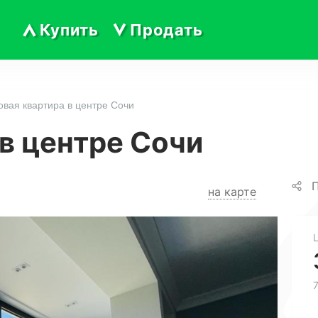
Купить
Продать
овая квартира в центре Сочи
в центре Сочи
П
на карте
7