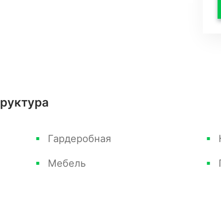
и Италии придают квартире изысканный и
яют организовать удобное спальное и
ема видеонаблюдения, что обеспечивает
труктура
анной системой хранения позволяет
 вещи. Квартира приобреталась для
Гардеробная
ись ею несколько раз, в аренду не
Мебель
ое состояние квартиры и отсутствие каких-
ожена в престижном районе с развитой
 Школы и детские сады. - Супермаркеты и