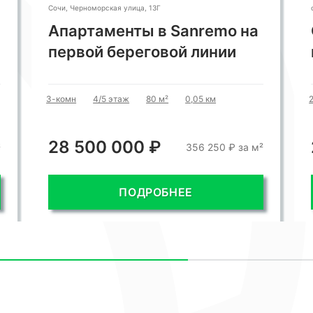
Сочи, Черноморская улица, 13Г
Апартаменты в Sanremo на
первой береговой линии
3-комн
4/5 этаж
80 м²
0,05 км
28 500 000 ₽
²
356 250 ₽ за м²
ПОДРОБНЕЕ