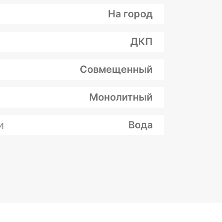
На город
ДКП
Совмещенный
Монолитный
и
Вода