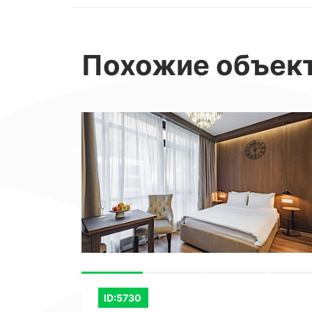
торговые центры. - Кафе и ресторан
Парки и скверы для прогулок и отды
Похожие
объек
позволяет быстро и удобно добратьс
В непосредственной близости от до
транспорта. Не упустите возможно
квартиру в Жилом Комплексе бизнес
Почувствуйте вкус комфортной и эл
ID:5730