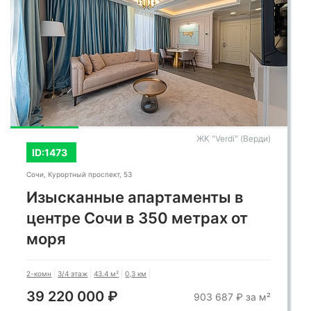
АК "Актёр Гэлакси"
ID:1067
Сочи, Курортный проспект, 105
Апартаменты под инвестиции
1-комн
14/27 этаж
100 м²
0,05 км
36 000 000 ₽
360 000 ₽ за м²