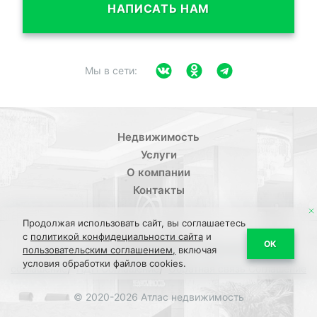
НАПИСАТЬ НАМ
Мы в сети:
Недвижимость
Услуги
О компании
Контакты
Продолжая использовать сайт, вы соглашаетесь
с
политикой конфидециальности сайта
и
/
ОК
Политика конфиденциальности
Пользовательское
пользовательским соглашением,
включая
условия обработки файлов cookies.
/
/
соглашение
ПДН Соглашение
Обратная связь Соглашение
© 2020-2026 Атлас недвижимость