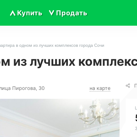
Купить
Продать
вартира в одном из лучших комплексов города Сочи
ом из лучших комплек
П
лица Пирогова, 30
на карте
3