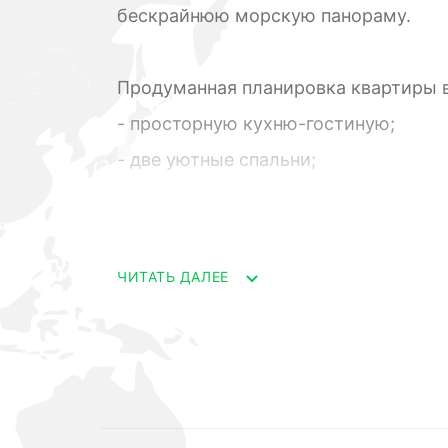
бескрайнюю морскую панораму.
Продуманная планировка квартиры в
- просторную кухню-гостиную;
- две уютные спальни;
- ванную комнату;
- 2 балкона.
ЧИТАТЬ ДАЛЕЕ
Изысканный ремонт, выполненный и
создает атмосферу комфорта и стил
мебели и бытовой техники, что позв
новым жильем.