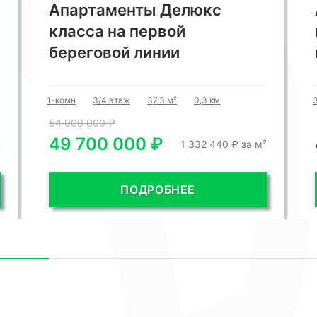
Александрийский маяк
квартира с потрясающими
видами
3-комн
17/21 этаж
186 м²
0,05 км
49 900 000 ₽
²
268 280 ₽ за м²
ПОДРОБНЕЕ