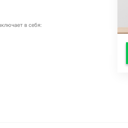
ключает в себя:
з высококачественных материалов,
я. Вас порадует наличие всей необходимой
олит сразу переехать и наслаждаться