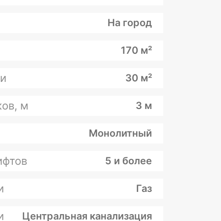
На город
170 м²
и
30 м²
ов, м
3 м
Монолитный
ифтов
5 и более
и
Газ
и
Центральная канализация