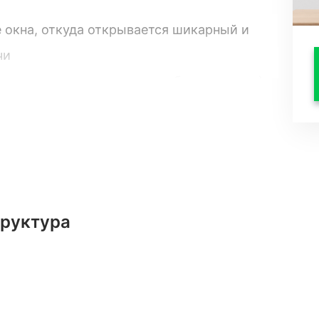
 окна, откуда открывается шикарный и
чи
 материалы для чистовых работ завезены)
я сумма в договоре, поэтому проходят
 инвестиций: разделить на 2 квартиры по
 Вам в примерно 250 тысяч/в мес.
труктура
анизацией сдачи поможем.