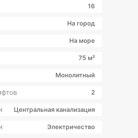
16
На город
На море
75 м²
Монолитный
ифтов
2
и
Центральная канализация
и
Электричество