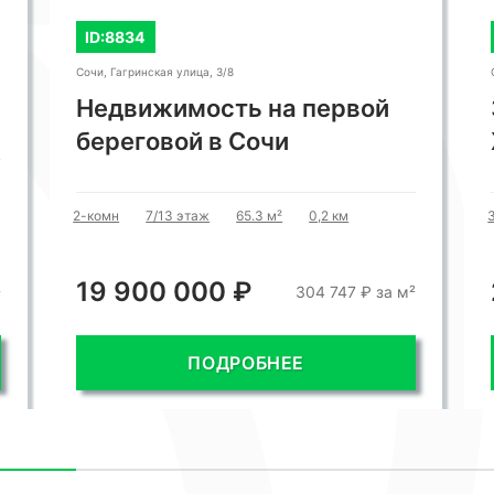
ID:8834
Сочи, Гагринская улица, 3/8
Недвижимость на первой
береговой в Сочи
2-комн
7/13 этаж
65.3 м²
0,2 км
19 900 000 ₽
²
304 747 ₽ за м²
ПОДРОБНЕЕ