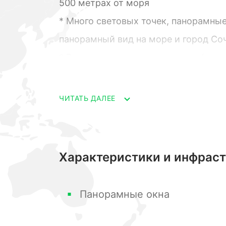
500 метрах от моря
* Много световых точек, панорамные
панорамный вид на море и город Со
* В квартире черновая отделка (все
* Статус «квартира», указана полна
любые ипотеки.
ЧИТАТЬ ДАЛЕЕ
Можно рассмотреть этот вариант для
+/- 35 кв.м., и это может приносить
Характеристики и инфрас
пассивного дохода.
С ремонтом, перепланировкой и орг
Панорамные окна