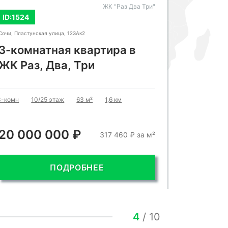
ЖК "Раз Два Три"
ID:1524
ID:5534
Сочи, Пластунская улица, 123Ак2
Сочи, Шоссейн
3-комнатная квартира в
Апарт
ЖК Раз, Два, Три
Студия
5
3-комн
10/25 этаж
63 м²
1,6 км
20 000 000 ₽
20 00
317 460 ₽ за м²
ПОДРОБНЕЕ
4
/
10