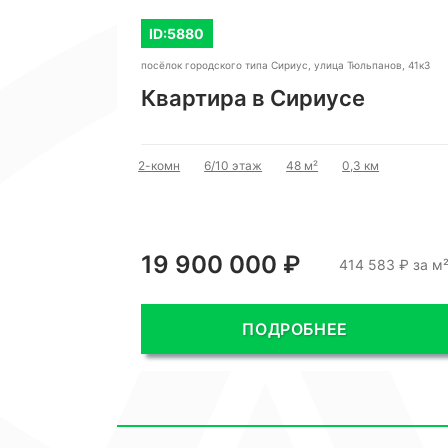
ID:5880
посёлок городского типа Сириус, улица Тюльпанов, 41к3
ой
Квартира в Сириусе
ье
2-комн
6/10 этаж
48 м²
0,3 км
 км
19 900 000 ₽
810 ₽ за м²
414 583 ₽ за м
ПОДРОБНЕЕ