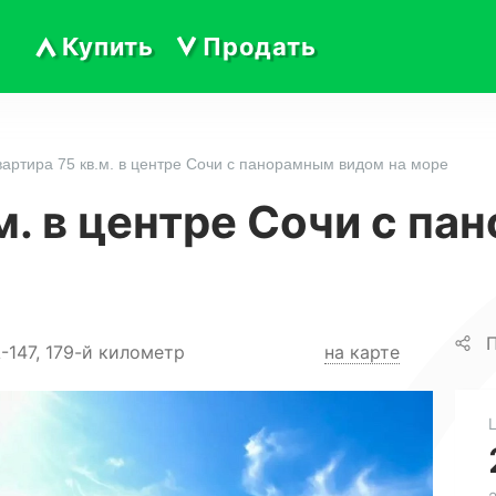
Купить
Продать
вартира 75 кв.м. в центре Сочи с панорамным видом на море
м. в центре Сочи с п
П
-147, 179-й километр
на карте