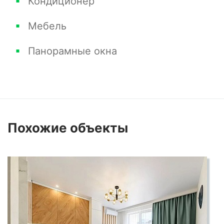
Кондиционер
комфортному образу жизни.
Мебель
Панорамные окна
Но, возможно, главное преимущество этой
квартиры - ее местоположение. Всего за 3
минуты пешей прогулки вы окажетесь у
Морского Порта, где можно насладиться
морским бризом и красотой прибрежных
Похожие
объекты
видов. Парк Ривьера также всегда готов
принять вас для уютных прогулок и отдыха.
Эта стильная квартира в ЖК "Виктория" - это
не просто жилье, это стиль жизни в самом