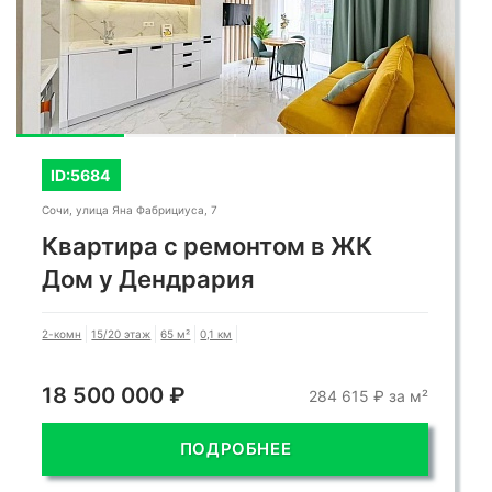
центре города, где современность и комфорт
встречаются с престижем и удобствами.
ID:5684
Сочи, улица Яна Фабрициуса, 7
Квартира с ремонтом в ЖК
Дом у Дендрария
2-комн
15/20 этаж
65 м²
0,1 км
18 500 000 ₽
284 615 ₽ за м²
ПОДРОБНЕЕ